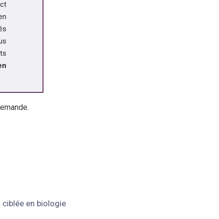
ct
en
és
us
ts
en
demande.
iblée en biologie