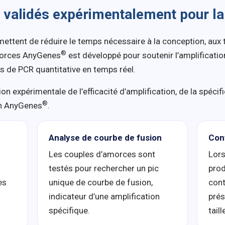
 validés expérimentalement pour l
tent de réduire le temps nécessaire à la conception, aux te
®
morces AnyGenes
est développé pour soutenir l’amplification
 de PCR quantitative en temps réel.
n expérimentale de l’efficacité d’amplification, de la spécifi
®
n AnyGenes
.
Analyse de courbe de fusion
Con
Les couples d’amorces sont
Lors
testés pour rechercher un pic
prod
es
unique de courbe de fusion,
cont
indicateur d’une amplification
prés
spécifique.
tail