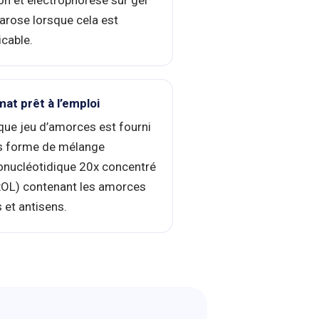
on et électrophorèse sur gel
arose lorsque cela est
icable.
at prêt à l’emploi
ue jeu d’amorces est fourni
s forme de mélange
onucléotidique 20x concentré
OL) contenant les amorces
 et antisens.