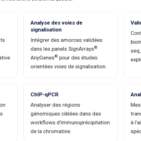
Analyse des voies de
Val
signalisation
Conf
its
Intégrer des amorces validées
biom
®
dans les panels SignArrays
seq,
®
ative
AnyGenes
pour des études
expl
orientées voies de signalisation.
ChIP-qPCR
Anal
ion
Analyser des régions
Mes
es
génomiques ciblées dans des
tran
workflows d’immunoprécipitation
à l’
de la chromatine.
spéc