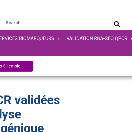
ERVICES BIOMARQUEURS
VALIDATION RNA-SEQ QPCR
s à l'emploi
R validées
lyse
 génique