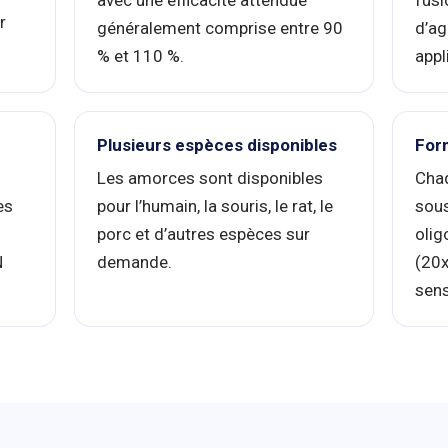
avec une efficacité attendue
fusi
r
généralement comprise entre 90
d’ag
% et 110 %.
appl
Plusieurs espèces disponibles
Form
s
Les amorces sont disponibles
Chaq
es
pour l’humain, la souris, le rat, le
sou
porc et d’autres espèces sur
olig
N
demande.
(20x
sens