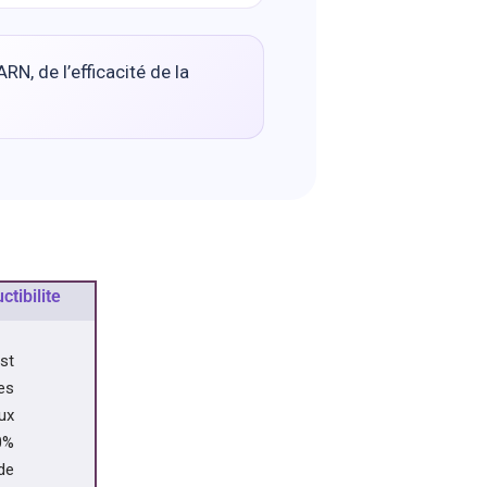
RN, de l’efficacité de la
tibilite
st
es
ux
0%
 de